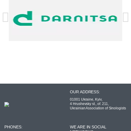
OUR ADDRESS:
01001 Ukraine, Kyiv,
4 Hrushevsky st., of. 211,
Ukrainian Association of Sinologists
PHONES:
WE ARE IN SOCIAL