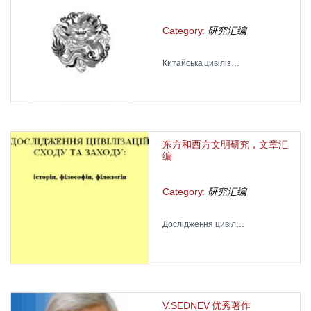
Category:
研究汇编
Китайська цивіліз…
东方和西方文明研究，文章汇
编
Category:
研究汇编
Дослідження цивіл…
V.SEDNEV 优秀著作