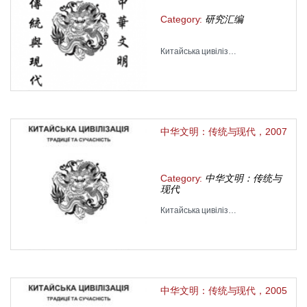
Category:
研究汇编
Китайська цивіліз…
中华文明：传统与现代，2007
Category:
中华文明：传统与
现代
Китайська цивіліз…
中华文明：传统与现代，2005