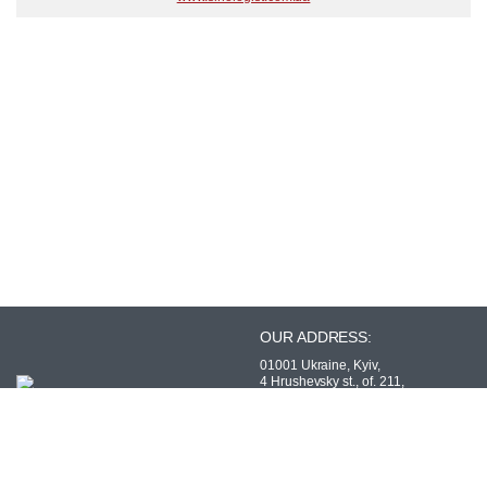
OUR ADDRESS:
01001 Ukraine, Kyiv,
4 Hrushevsky st., of. 211,
Ukrainian Association of Sinologists
PHONES:
WE ARE IN SOCIAL
NETWORKS: