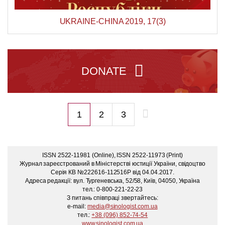
UKRAINE-CHINA 2019, 17(3)
DONATE

1
2
3
ISSN 2522-11981 (Online), ISSN 2522-11973 (Print)
Журнал зареєстрований в Міністерстві юстиції України, свідоцтво
Серія КВ №222616-112516Р від 04.04.2017.
Адреса редакції: вул. Тургеневська, 52/58, Київ, 04050, Україна
тел.: 0-800-221-22-23
З питань співпраці звертайтесь:
e-mail:
media@sinologist.com.ua
тел.:
+38 (096) 852-74-54
www.sinologist.com.ua