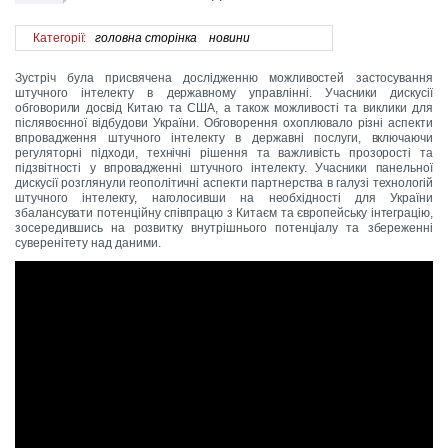
Категорії:
головна сторінка
новини
Зустріч була присвячена дослідженню можливостей застосування
штучного інтелекту в державному управлінні. Учасники дискусії
обговорили досвід Китаю та США, а також можливості та виклики для
післявоєнної відбудови України. Обговорення охоплювало різні аспекти
впровадження штучного інтелекту в державні послуги, включаючи
регуляторні підходи, технічні рішення та важливість прозорості та
підзвітності у впровадженні штучного інтелекту. Учасники панельної
дискусії розглянули геополітичні аспекти партнерства в галузі технологій
штучного інтелекту, наголосивши на необхідності для України
збалансувати потенційну співпрацю з Китаєм та європейську інтеграцію,
зосередившись на розвитку внутрішнього потенціалу та збереженні
суверенітету над даними.